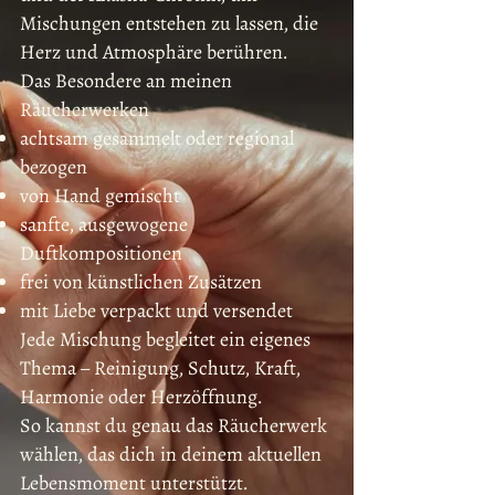
Mischungen entstehen zu lassen, die
Herz und Atmosphäre berühren.
Das Besondere an meinen
Räucherwerken
achtsam gesammelt oder regional
bezogen
von Hand gemischt
sanfte, ausgewogene
Duftkompositionen
frei von künstlichen Zusätzen
mit Liebe verpackt und versendet
Jede Mischung begleitet ein eigenes
Thema – Reinigung, Schutz, Kraft,
Harmonie oder Herzöffnung.
So kannst du genau das Räucherwerk
wählen, das dich in deinem aktuellen
Lebensmoment unterstützt.