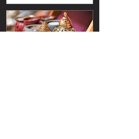
Eventmarkt
SelberGMOCHT im
Herzen von Klausen
Sa., 10. Okt.
Erfahre hier mehr.