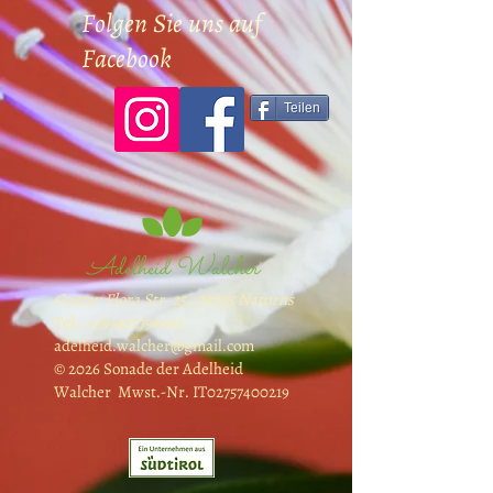
Folgen Sie uns auf
Facebook
Teilen
Adelheid Walcher
Gustav Flora Str. 25 , 39025 Naturns
Tel.:
+393452796692
adelheid.walcher@gmail.com
© 2026 Sonade der Adelheid
Walcher Mwst.-Nr. IT02757400219