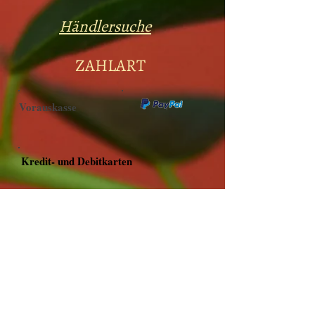
Händlersuche
ZAHLART
Vorauskasse
Kredit- und Debitkarten
Versandarten
Selbstabholung