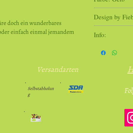
Figuren sind hand
Design by Fieb
abweichen.
re doch ein wunderbares
oder einfach einmal jemandem
Info:
Verantwortlicher 
Produktsicherheit
Adelheid Walcher | 
H
Versandarten
adelheid.walcher
Selbstabholun
Fol
g