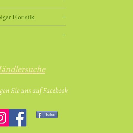
bemalt. Abbildungen können
iger Floristik
Wirtschaftsakteur gemäß
sverordnung EU 2023/988 ist:
Italien |
ändlersuche
@gmail.com
gen Sie uns auf Facebook
Teilen