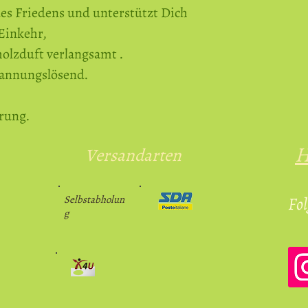
es Friedens und unterstützt Dich
adelheid.walcher
Einkehr,
olzduft verlangsamt .
pannungslösend.
rung.
H
Versandarten
Selbstabholun
Fol
g