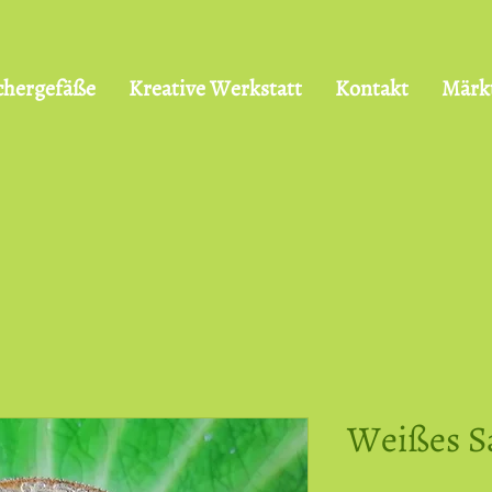
chergefäße
Kreative Werkstatt
Kontakt
Märk
Weißes S