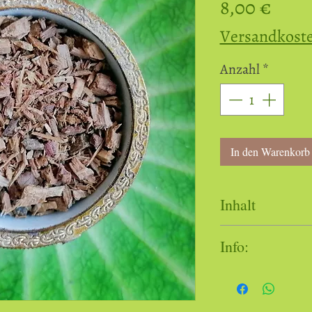
Preis
8,00 €
Versandkost
Anzahl
*
In den Warenkorb
Inhalt
30 ml Weissblec
Info:
Verantwortlicher 
Produktsicherheit
Adelheid Walcher | 