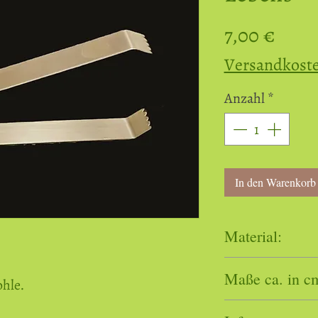
Preis
7,00 €
Versandkost
Anzahl
*
In den Warenkorb
Material:
Edelstahl
Maße ca. in c
hle.
H: 3 cm,