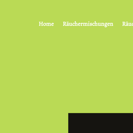
Home
Räuchermischungen
Räu