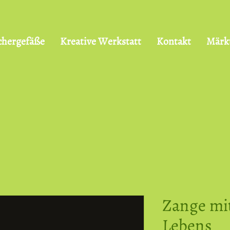
chergefäße
Kreative Werkstatt
Kontakt
Märk
Zange mi
Lebens