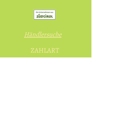
unbeaufsichtigt lassen.
Ausreichenden Abstand zu
brennbaren Materialien
einhalten.
Außer Reichweite von Kindern
Händlersuche
und Haustieren aufbewahren.
Das Stövchen vor jeder
ZAHLART
Verwendung auf
Beschädigungen prüfen.
Beschädigte Produkte nicht
Vorauskasse
weiter verwenden.
Das Sieb regelmäßig reinigen
und nur die empfohlene
Kredit- und Debitkarten
Menge Räucherwerk
verwenden.
Versandarten
Selbstabholung