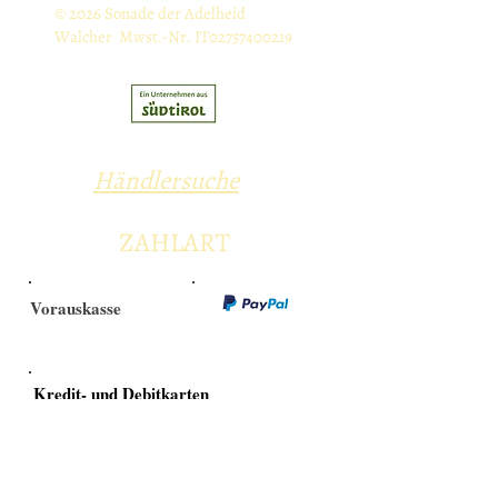
© 2026 Sonade der Adelheid
Walcher Mwst.-Nr. IT02757400219
Händlersuche
ZAHLART
Vorauskasse
Kredit- und Debitkarten
Versandarten