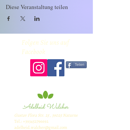
Diese Veranstaltung teilen
Folgen Sie uns auf
Facebook
Teilen
Adelheid Walcher
Gustav Flora Str. 25 , 39025 Naturns
Tel.:
+393452796692
adelheid.walcher@gmail.com