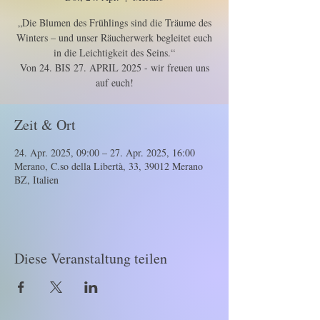
„Die Blumen des Frühlings sind die Träume des
Winters – und unser Räucherwerk begleitet euch
in die Leichtigkeit des Seins.“
Von 24. BIS 27. APRIL 2025 - wir freuen uns
Zeit & Ort
24. Apr. 2025, 09:00 – 27. Apr. 2025, 16:00
Merano, C.so della Libertà, 33, 39012 Merano
BZ, Italien
Diese Veranstaltung teilen