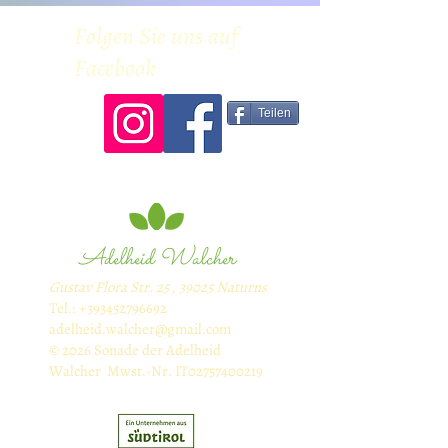
Folgen Sie uns auf
Facebook
Teilen
Adelheid Walcher
Gustav Flora Str. 25 , 39025 Naturns
Tel.:
+393452796692
adelheid.walcher@gmail.com
© 2026 Sonade der Adelheid
Walcher Mwst.-Nr. IT02757400219