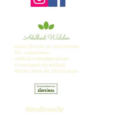
Adelheid Walcher
Gustav Flora Str. 25 , 39025 Naturns
Tel.:
+393452796692
adelheid.walcher@gmail.com
© 2026 Sonade der Adelheid
Walcher Mwst.-Nr. IT02757400219
Händlersuche
ZAHLART