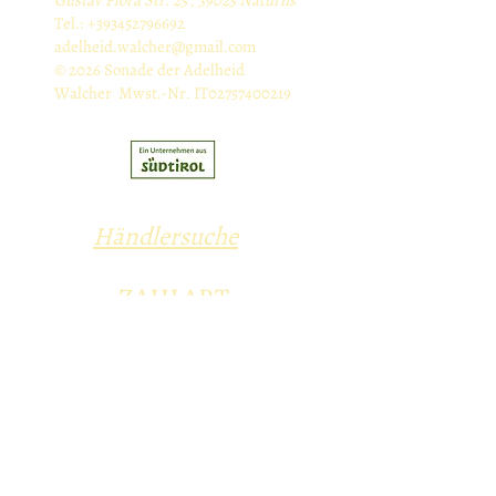
Gustav Flora Str. 25 , 39025 Naturns
Tel.:
+393452796692
adelheid.walcher@gmail.com
© 2026 Sonade der Adelheid
Walcher Mwst.-Nr. IT02757400219
Händlersuche
ZAHLART
Vorauskasse
Kredit- und Debitkarten