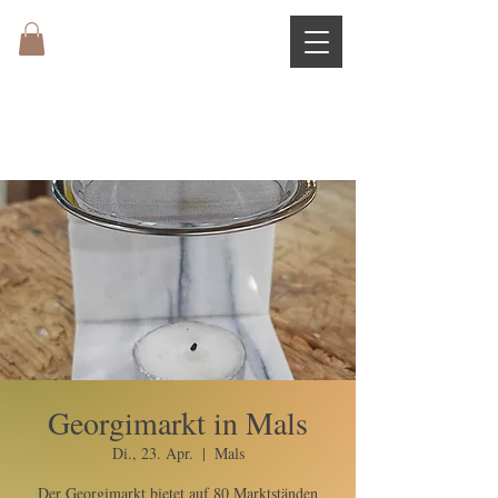
Georgimarkt in Mals
Di., 23. Apr.
  |  
Mals
Der Georgimarkt bietet auf 80 Marktständen