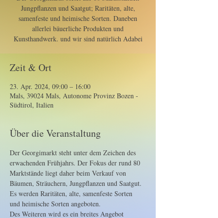
Jungpflanzen und Saatgut; Raritäten, alte,
samenfeste und heimische Sorten. Daneben
allerlei bäuerliche Produkten und
Kunsthandwerk. und wir sind natürlich Adabei
Zeit & Ort
23. Apr. 2024, 09:00 – 16:00
Mals, 39024 Mals, Autonome Provinz Bozen -
Südtirol, Italien
Über die Veranstaltung
Der Georgimarkt steht unter dem Zeichen des 
erwachenden Frühjahrs. Der Fokus der rund 80 
Marktstände liegt daher beim Verkauf von 
Bäumen, Sträuchern, Jungpflanzen und Saatgut. 
Es werden Raritäten, alte, samenfeste Sorten 
und heimische Sorten angeboten.

Des Weiteren wird es ein breites Angebot 