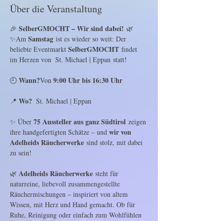
Über die Veranstaltung
SelberGMOCHT – Wir sind dabei!
🎉 
 🌿
Samstag
✨Am 
 ist es wieder so weit: Der 
SelberGMOCHT
beliebte Eventmarkt 
 findet 
im Herzen von  St. Michael | Eppan statt!
Wann?
9:00 Uhr bis 16:30 Uhr
🕘 
Von 
Wo?
📍 
  St. Michael | Eppan
75 Aussteller aus ganz Südtirol
✨ Über 
 zeigen 
wir von 
ihre handgefertigten Schätze – und 
Adelheids Räucherwerke
 sind stolz, mit dabei 
zu sein!
Adelheids Räucherwerke
🌿 
 steht für 
naturreine, liebevoll zusammengestellte 
Räuchermischungen – inspiriert von altem 
Wissen, mit Herz und Hand gemacht. Ob für 
Ruhe, Reinigung oder einfach zum Wohlfühlen 