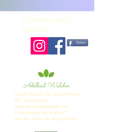
Folgen Sie uns auf
Facebook
Teilen
Adelheid Walcher
Gustav Flora Str. 25 , 39025 Naturns
Tel.:
+393452796692
adelheid.walcher@gmail.com
© 2026 Sonade der Adelheid
Walcher Mwst.-Nr. IT02757400219